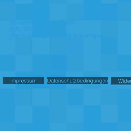
Schwimmschule Fisch
Inh. Silke Sawatzki
Flachskamp 17,38179 Schwülper
Impressum
Datenschutzbedingungen
Wide